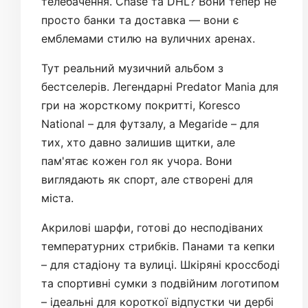
телебачення. Chase та DHL? Вони тепер не
просто банки та доставка — вони є
емблемами стилю на вуличних аренах.
Тут реальний музичний альбом з
бестселерів. Легендарні Predator Mania для
гри на жорсткому покритті, Koresco
National – для футзалу, а Megaride – для
тих, хто давно залишив щитки, але
пам'ятає кожен гол як учора. Вони
виглядають як спорт, але створені для
міста.
Акрилові шарфи, готові до несподіваних
температурних стрибків. Панами та кепки
– для стадіону та вулиці. Шкіряні кроссбоді
та спортивні сумки з подвійним логотипом
– ідеальні для короткої відпустки чи дербі