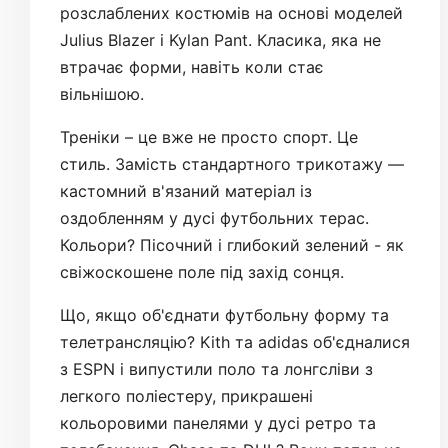
розслаблених костюмів на основі моделей
Julius Blazer і Kylan Pant. Класика, яка не
втрачає форми, навіть коли стає
вільнішою.
Треніки – це вже не просто спорт. Це
стиль. Замість стандартного трикотажу —
кастомний в'язаний матеріал із
оздобленням у дусі футбольних терас.
Кольори? Пісочний і глибокий зелений - як
свіжоскошене поле під захід сонця.
Що, якщо об'єднати футбольну форму та
телетрансляцію? Kith та adidas об'єдналися
з ESPN і випустили поло та лонгсліви з
легкого поліестеру, прикрашені
кольоровими панелями у дусі ретро та