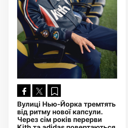
Вулиці Нью-Йорка тремтять
від ритму нової капсули.
Через сім років перерви
Kith та adidas повертаються