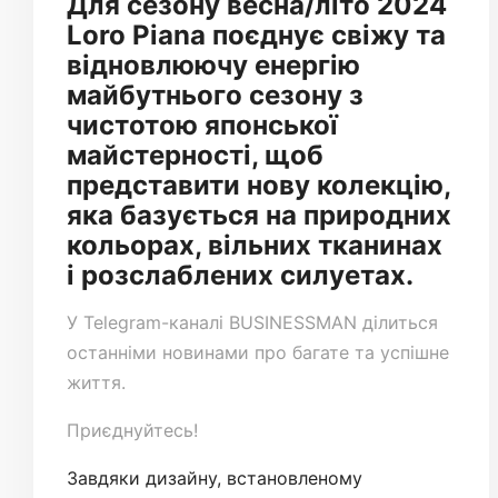
Для сезону весна/літо 2024
Loro Piana поєднує свіжу та
відновлюючу енергію
майбутнього сезону з
чистотою японської
майстерності, щоб
представити нову колекцію,
яка базується на природних
кольорах, вільних тканинах
і розслаблених силуетах.
У
Telegram-каналі
BUSINESSMAN ділиться
останніми новинами про багате та успішне
життя.
Приєднуйтесь!
Завдяки дизайну, встановленому