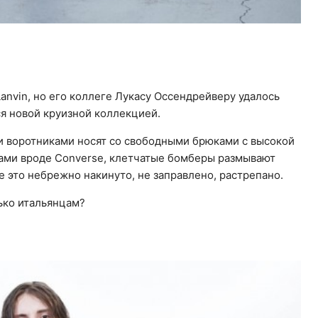
Lanvin, но его коллеге Лукасу Оссендрейверу удалось
ся новой круизной коллекцией.
 воротниками носят со свободными брюками с высокой
ами вроде Converse, клетчатые бомберы размывают
е это небрежно накинуто, не заправлено, растрепано.
лько итальянцам?