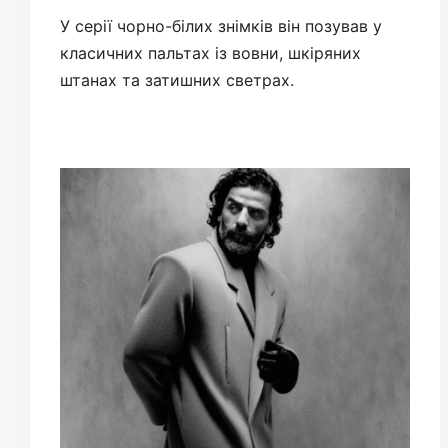
У серії чорно-білих знімків він позував у
класичних пальтах із вовни, шкіряних
штанах та затишних светрах.