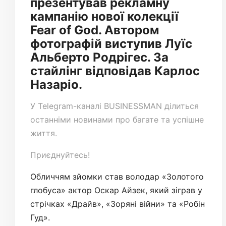
презентував рекламну
кампанію нової колекції
Fear of God. Автором
фотографій виступив Луїс
Альберто Родрігес. За
стайлінг відповідав Карлос
Назаріо.
У
Telegram-каналі
BUSINESSMAN ділиться
останніми новинами про багате та успішне
життя.
Приєднуйтесь!
Обличчям зйомки став володар «Золотого
глобуса» актор Оскар Айзек, який зіграв у
стрічках «Драйв», «Зоряні війни» та «Робін
Гуд».