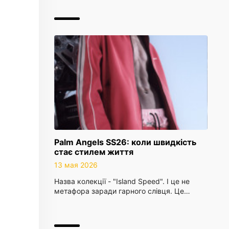
Palm Angels SS26: коли швидкість
стає стилем життя
13 мая 2026
Назва колекції - "Island Speed". І це не
метафора заради гарного слівця. Це…