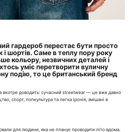
ічий гардероб перестає бути просто
і шортів. Саме в теплу пору року
ше кольору, незвичних деталей і
 хтось уміє перетворити вуличну
ну подію, то це британський бренд
а вкотре доводить: сучасний streetwear — це вже давно
во, спорт, попкультура та легка іронія, змішані в
рювали для людини, яка не планує проводити літо вдома.