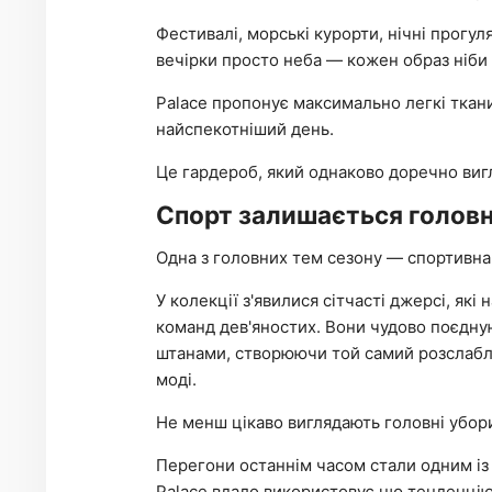
Фестивалі, морські курорти, нічні прогул
вечірки просто неба — кожен образ ніби 
Palace пропонує максимально легкі тканини
найспекотніший день.
Це гардероб, який однаково доречно вигля
Спорт залишається голов
Одна з головних тем сезону — спортивна
У колекції з'явилися сітчасті джерсі, як
команд дев'яностих. Вони чудово поєдн
штанами, створюючи той самий розслаблен
моді.
Не менш цікаво виглядають головні убор
Перегони останнім часом стали одним із
Palace вдало використовує цю тенденцію,