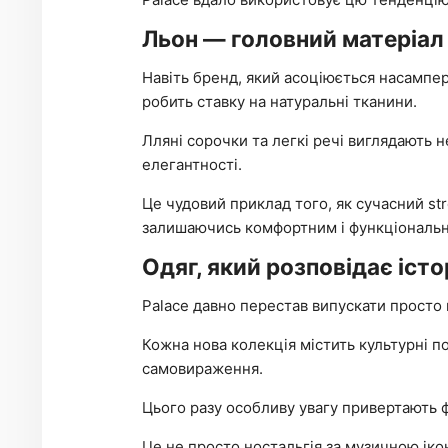
Льон — головний матеріал 
Навіть бренд, який асоціюється насампе
робить ставку на натуральні тканини.
Лляні сорочки та легкі речі виглядають
елегантності.
Це чудовий приклад того, як сучасний st
залишаючись комфортним і функціональ
Одяг, який розповідає істо
Palace давно перестав випускати просто 
Кожна нова колекція містить культурні п
самовираження.
Цього разу особливу увагу привертають
Це не просто ностальгія за музичною іко