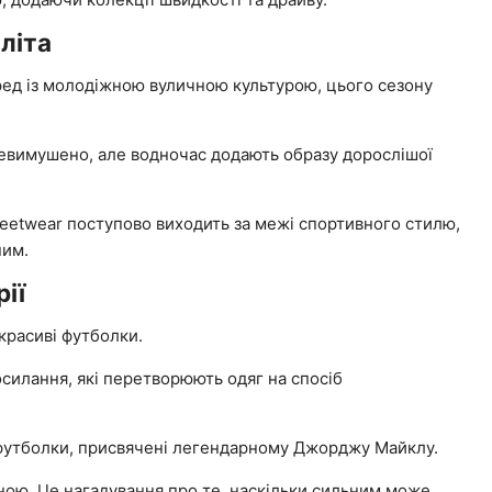
літа
ред із молодіжною вуличною культурою, цього сезону
 невимушено, але водночас додають образу дорослішої
reetwear поступово виходить за межі спортивного стилю,
ним.
рії
красиві футболки.
осилання, які перетворюють одяг на спосіб
 футболки, присвячені легендарному Джорджу Майклу.
ною. Це нагадування про те, наскільки сильним може