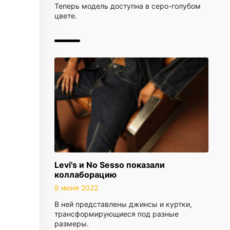
Теперь модель доступна в серо-голубом
цвете.
Levi's и No Sesso показали
коллаборацию
9 июня 2022
В ней представлены джинсы и куртки,
трансформирующиеся под разные
размеры.