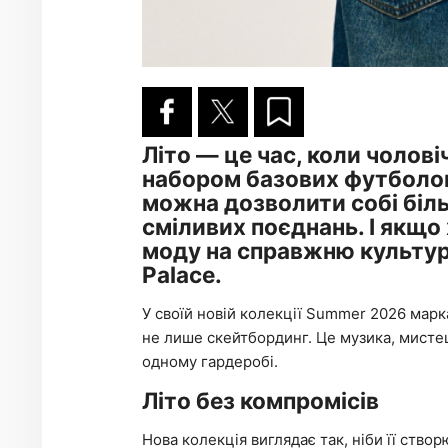
Літо — це час, коли чолов
набором базових футболок 
можна дозволити собі біль
сміливих поєднань. І якщо
моду на справжню культур
Palace.
У своїй новій колекції Summer 2026 марк
не лише скейтбординг. Це музика, мистецт
одному гардеробі.
Літо без компромісів
Нова колекція виглядає так, ніби її ство