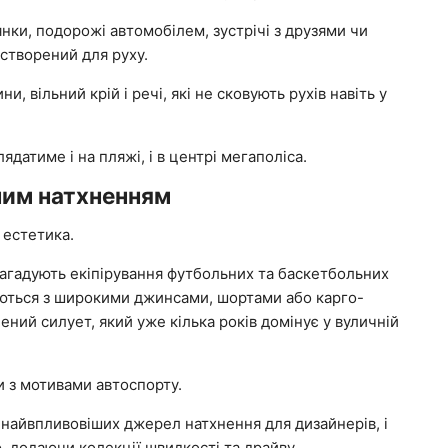
янки, подорожі автомобілем, зустрічі з друзями чи
створений для руху.
, вільний крій і речі, які не сковують рухів навіть у
датиме і на пляжі, і в центрі мегаполіса.
ним натхненням
 естетика.
і нагадують екіпірування футбольних та баскетбольних
уються з широкими джинсами, шортами або карго-
ий силует, який уже кілька років домінує у вуличній
и з мотивами автоспорту.
 найвпливовіших джерел натхнення для дизайнерів, і
 додаючи колекції швидкості та драйву.