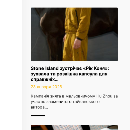
Stone Island зустрічає «Рік Коня»:
зухвала та розкішна капсула для
справжніх…
23 января 2026
Кампанія знята в мальовничому Hu Zhou за
участю знаменитого тайванського
актора…