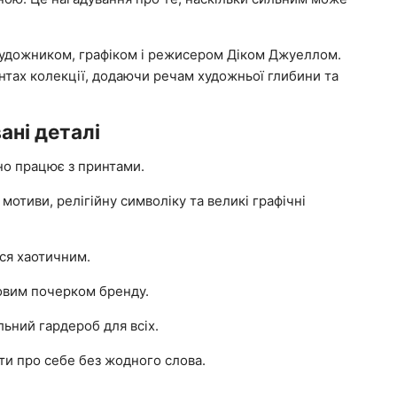
 художником, графіком і режисером Діком Джуеллом.
нтах колекції, додаючи речам художньої глибини та
ані деталі
но працює з принтами.
 мотиви, релігійну символіку та великі графічні
ся хаотичним.
овим почерком бренду.
льний гардероб для всіх.
ити про себе без жодного слова.