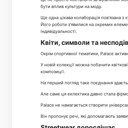
бути вплив культури на моду.
Ще одна цікава колаборація пов'язана з
Його роботи з'явилися на окремих елеме
індивідуальності.
Квіти, символи та несподів
Окрім спортивної тематики, Palace актив
У новій колекції можна побачити квіткові
композиції.
На перший погляд таке поєднання здаєть
Але саме ця еклектика давно стала фірм
Palace не намагається створити універса
Він пропонує речі, які допомагають заяв
Streetwear дорослішає