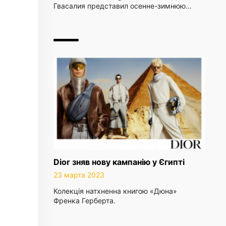
Гвасалия представил осенне-зимнюю…
Dior зняв нову кампанію у Єгипті
23 марта 2023
Колекція натхненна книгою «Дюна»
Френка Герберта.