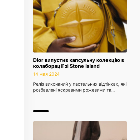
Dior випустив капсульну колекцію в
колаборації зі Stone Island
14 мая 2024
Реліз виконаний у пастельних відтінках, які
розбавлені яскравими рожевими та…