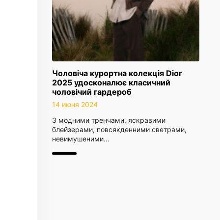
Чоловіча курортна колекція Dior
2025 удосконалює класичний
чоловічий гардероб
14 июня 2024
З модними тренчами, яскравими
блейзерами, повсякденними светрами,
невимушеними…