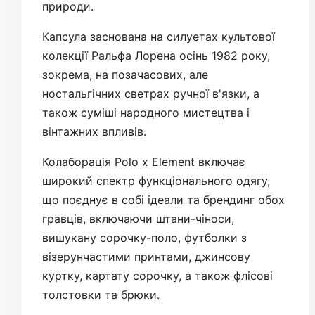
природи.
Капсула заснована на силуетах культової
колекції Ральфа Лорена осінь 1982 року,
зокрема, на позачасових, але
ностальгічних светрах ручної в'язки, а
також суміші народного мистецтва і
вінтажних впливів.
Колаборація Polo x Element включає
широкий спектр функціонального одягу,
що поєднує в собі ідеали та брендинг обох
гравців, включаючи штани-чіноси,
вишукану сорочку-поло, футболки з
візерунчастими принтами, джинсову
куртку, картату сорочку, а також флісові
толстовки та брюки.