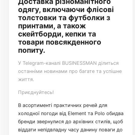
Доставка різноманітного
одягу, включаючи флісові
толстовки та футболки з
принтами, а також
скейтборди, кепки та
товари повсякденного
попиту.
У
Telegram-каналі
BUSINESSMAN ділиться
останніми новинами про багате та успішне
життя.
Приєднуйтесь!
В асортименті практичних речей для
холодної погоди від Element та Polo обидва
бренди звернулися до архівних стилів, щоб
віддати непідвладну часу данину поваги до