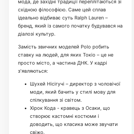
мода, де західні традиції переплітаються зі
східною філософією. Саме цей сплав
ідеально відбиває суть Ralph Lauren –
бренд, який із самого початку будувався на
діалозі культур.
Замість звичних моделей Polo робить
ставку на людей, для яких Токіо – це не
просто місто, а частина ДНК. У кадрі
з'являються:
Шухей Нісігучі – директор з чоловічої
моди, який бачить у стилі мову для
спілкування зі світом.
Хірок Кода - кравець з Осаки, що
створює кастомні костюми і
доводить, що класика може звучати
свіжо.