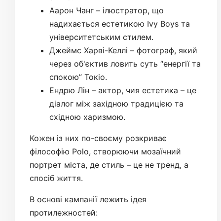
Аарон Чанг – ілюстратор, що
надихається естетикою Ivy Boys та
університетським стилем.
Джеймс Харві-Келлі – фотограф, який
через об'єктив ловить суть “енергії та
спокою” Токіо.
Ендрю Лін – актор, чия естетика – це
діалог між західною традицією та
східною харизмою.
Кожен із них по-своєму розкриває
філософію Polo, створюючи мозаїчний
портрет міста, де стиль – це не тренд, а
спосіб життя.
В основі кампанії лежить ідея
протилежностей: