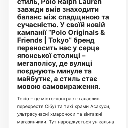
стиль, Polo Ralph Lauren
завжди вмів знаходити
баланс між спадщиною та
сучасністю. У своїй новій
кампанії “Polo Originals &
Friends | Tokyo” бренд
переносить нас у серце
японської столиці –
мегаполісу, де вулиці
поєднують минуле та
майбутнє, а стиль стає
мовою самовираження.
Токіо – це місто-контраст: галасливі
перехрестя Сібуї та тихі храми Асакуси,
ультрасучасні хмарочоси та вінтажні
магазинчики. Тут народжується унікальна