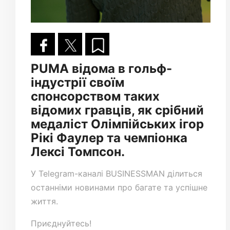
PUMA відома в гольф-
індустрії своїм
спонсорством таких
відомих гравців, як срібний
медаліст Олімпійських ігор
Рікі Фаулер та чемпіонка
Лексі Томпсон.
У
Telegram-каналі
BUSINESSMAN ділиться
останніми новинами про багате та успішне
життя.
Приєднуйтесь!