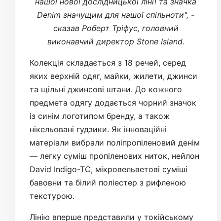
нашої нової дослідницької лінії та значка
Denim значущим для нашої спільноти", -
сказав Роберт Тріфус, головний
виконавчий директор Stone Island.
Колекція складається з 18 речей, серед
яких верхній одяг, майки, жилети, джинси
та щільні джинсові штани. До кожного
предмета одягу додається чорний значок
із синім логотипом бренду, а також
нікельовані гудзики. Як інноваційні
матеріали вибрали поліпропіленовий денім
— легку суміш пропіленових ниток, нейлон
David Indigo-TC, мікровельветові суміші
бавовни та білий поліестер з рифленою
текстурою.
Лінію вперше представили у токійському