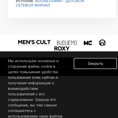
Источник:
BUSINESSMAN - ДЕЛОВОЙ
СЕТЕВОЙ ЖУРНАЛ
Мы используем основные и
Закрыть
сторонние файлы cookie в
© 2019 BUSINESSMAN. ВСЕ ПРАВА ЗАЩИЩЕНЫ. РАЗРАБОТАНО В MC DESIGN.
целях повышения удобства
пользования этим сайтом и
получения информации о
взаимодействии
пользователей с его
содержимым. Закрыв это
сообщение, вы тем самым
соглашаетесь с
использованием нами файлов