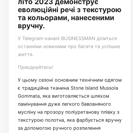
літо 2023 демонструє
еволюційні речі з текстурою
та кольорами, нанесеними
вручну.
У
Telegram-каналі
BUSINESSMAN ділиться
останніми новинами про багате та успішне
життя.
Приєднуйтесь!
У цьому сезоні основним технічним одягом
є традиційна тканина Stone Island Mussola
Gommata, яка виготовляється шляхом
ламінування дуже легкого бавовняного
мусліну на прозору поліуретанову плівку з
текстурою полотна, яка фарбується вручну
за допомогою ручного розпилення