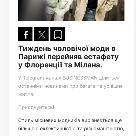
Тиждень чоловічої моди в
Парижі перейняв естафету
у Флоренції та Мілана.
У
Telegram-каналі
BUSINESSMAN ділиться
останніми новинами про багате та успішне
життя.
Приєднуйтесь!
Стиль місцевих модників вирізняється ще
більшою еклектичністю та різноманітністю,