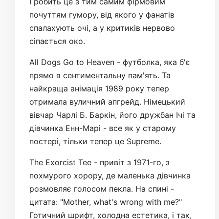
І робить це з тим самим фірмовим
почуттям гумору, від якого у фанатів
спалахують очі, а у критиків нервово
сіпається око.
All Dogs Go to Heaven - футболка, яка б'є
прямо в сентиментальну пам'ять. Та
найкраща анімація 1989 року тепер
отримала вуличний апгрейд. Німецький
вівчар Чарлі Б. Баркін, його дружбан Ічі та
дівчинка Енн-Марі - все як у старому
постері, тільки тепер це Supreme.
The Exorcist Tee - привіт з 1971-го, з
похмурого хорору, де маленька дівчинка
розмовляє голосом пекла. На спині -
цитата: "Mother, what's wrong with me?"
Готичний шрифт, холодна естетика, і так,