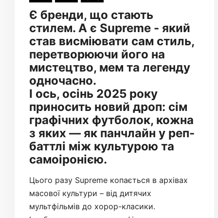
Є бренди, що стають
стилем. А є Supreme - який
став висміювати сам стиль,
перетворюючи його на
мистецтво, мем та легенду
одночасно.
І ось, осінь 2025 року
приносить новий дроп: сім
графічних футболок, кожна
з яких — як панчлайн у реп-
баттлі між культурою та
самоіронією.
Цього разу Supreme копається в архівах
масової культури – від дитячих
мультфільмів до хорор-класики.