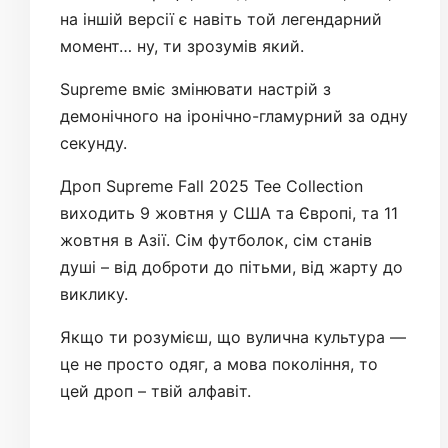
на іншій версії є навіть той легендарний
момент… ну, ти зрозумів який.
Supreme вміє змінювати настрій з
демонічного на іронічно-гламурний за одну
секунду.
Дроп Supreme Fall 2025 Tee Collection
виходить 9 жовтня у США та Європі, та 11
жовтня в Азії. Сім футболок, сім станів
душі – від доброти до пітьми, від жарту до
виклику.
Якщо ти розумієш, що вулична культура —
це не просто одяг, а мова покоління, то
цей дроп – твій алфавіт.