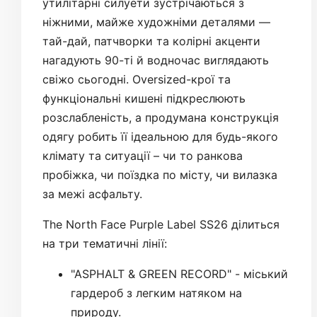
утилітарні силуети зустрічаються з
ніжними, майже художніми деталями —
тай-дай, патчворки та колірні акценти
нагадують 90-ті й водночас виглядають
свіжо сьогодні. Oversized-крої та
функціональні кишені підкреслюють
розслабленість, а продумана конструкція
одягу робить її ідеальною для будь-якого
клімату та ситуації – чи то ранкова
пробіжка, чи поїздка по місту, чи вилазка
за межі асфальту.
The North Face Purple Label SS26 ділиться
на три тематичні лінії:
"ASPHALT & GREEN RECORD" - міський
гардероб з легким натяком на
природу.