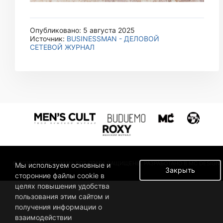
Опубликовано: 5 августа 2025
Источник:
BUSINESSMAN - ДЕЛОВОЙ
СЕТЕВОЙ ЖУРНАЛ
© 2019 BUSINESSMAN. ВСЕ ПРАВА ЗАЩИЩЕНЫ. РАЗРАБОТАНО В MC DESIGN.
Мы используем основные и
Закрыть
сторонние файлы cookie в
целях повышения удобства
пользования этим сайтом и
получения информации о
взаимодействии