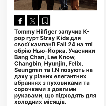
Tommy Hilfiger залучив K-
pop гурт Stray Kids для
своєї кампанії Fall 24 на тлі
обрію Нью-Йорка. Учасники
Bang Chan, Lee Know,
Changbin, Hyunjin, Felix,
Seungmin та I.N позують на
даху у різних елегантних
вбраннях з пуховиками та
сорочками з довгими
рукавами, що підходять для
холодних місяців.