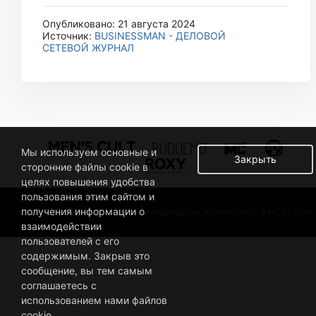
Опубликовано: 21 августа 2024
Источник:
BUSINESSMAN - ДЕЛОВОЙ
СЕТЕВОЙ ЖУРНАЛ
Мы используем основные и
Закрыть
сторонние файлы cookie в
целях повышения удобства
пользования этим сайтом и
получения информации о
© 2019 BUSINESSMAN. ВСЕ ПРАВА ЗАЩИЩЕНЫ. РАЗРАБОТАНО В MC DESIGN.
взаимодействии
пользователей с его
содержимым. Закрыв это
сообщение, вы тем самым
соглашаетесь с
использованием нами файлов
cookie.