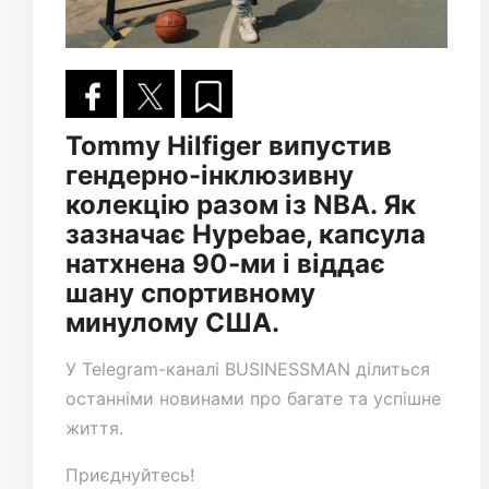
Tommy Hilfiger випустив
гендерно-інклюзивну
колекцію разом із NBA. Як
зазначає Hypebae, капсула
натхнена 90-ми і віддає
шану спортивному
минулому США.
У
Telegram-каналі
BUSINESSMAN ділиться
останніми новинами про багате та успішне
життя.
Приєднуйтесь!