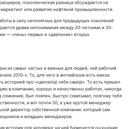
 расшеров, поколенческая разница обсуждается на
 маркетинг или развитие нефтяной промышленности.
 работы в силу непонятных для предыдущих поколений
орается драма непонимания между 20-летними и 30-
ии — «лень» первых и «давление» вторых.
одна из самых частых и важных для людей, чей рабочий
ачале 2010-х. То, для чего в английском есть емкое
ь историей про «сделал(а) себя сам(а)». То есть пришел
цию в компанию, хорошо и качественно работал, никогда
од сомнение, был лоялен, быстро схватывал, поэтому тебя
твенности, и вот почти 30, а уже крутой менеджер
ьной директор собственной компании, который сам
омощников и младших менеджеров.
я история для человека: на ней базируется ощущение