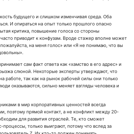
бкость будущего и слишком изменчивая среда. Оба
ься. И опираться на опыт только прошлого опасно
рытая критика, повышение голоса со стороны
и часто приводит к конфузам. Вроде стажер вполне может
 пожалуйста, на меня голос» или «Я не понимаю, что вы
довольны».
спринимает сам факт ответа как «хамство в его адрес» и
рызжа слюной. Некоторые эксперты утверждают, что
на работе, так как на рынок рабочей силы они только
 люди оказываются, сильно меняет взгляды человека и
дниками в мир корпоративных ценностей всегда
ми, поэтому прямой контакт, а не конфликт между 20-
бходим для развития отраслей. Те, кто сможет
с-процессы, только выиграют, потому что вслед за
пользователь Z. Их кто-то должен понимать.