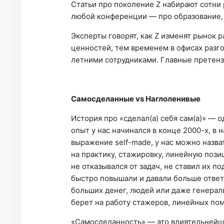
Статьи про поколение Z набирают сотни
любой конференции — про образование,
Эксперты говорят, как Z изменят рынок
ценностей, тем временем в офисах разг
летними сотрудниками. Главные претенз
Самосделанные vs Наглоленивые
История про «сделал(а) себя сам(а)» — 
опыт у нас начинался в конце 2000-х, в н
выражение self-made, у нас можно назват
на практику, стажировку, линейную пози
не отказывался от задач, не ставил их п
быстро повышали и давали больше ответс
больших денег, людей или даже генерал
берет на работу стажеров, линейных п
«Самосделанность» — это влиятельнейша