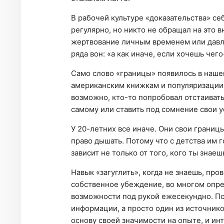
В рабочей культуре «доказательства» се
регулярно, но никто не обращал на это 
жертвование личным временем или давле
ряда вон: «а как иначе, если хочешь чего
Само слово «границы» появилось в нашем
американским книжкам и популяризации п
возможно, кто-то попробовал отстаивать
самому или ставить под сомнение свои у
У 20-летних все иначе. Они свои границ
право дышать. Потому что с детства им 
зависит не только от того, кого ты знаеш
Навык «загуглить», когда не знаешь, пр
собственное убеждение, во многом опр
возможности под рукой ежесекундно. По
информации, а просто один из источнико
основу своей значимости на опыте, и ин