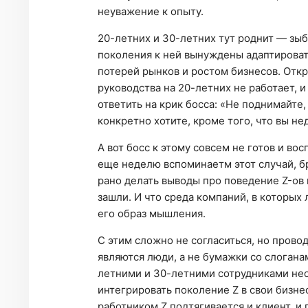
неуважение к опыту.
20-летних и 30-летних тут роднит — зы
поколения к ней вынуждены адаптироват
потерей рынков и ростом бизнесов. Отк
руководства на 20-летних не работает, 
ответить на крик босса: «Не поднимайте,
конкретно хотите, кроме того, что вы не
А вот босс к этому совсем не готов и во
еще неделю вспоминаетм этот случай, б
рано делать выводы про поведение Z-ов 
зашли. И что среда компаний, в которых
его образ мышления.
С этим сложно не согласиться, но прово
являются люди, а не бумажки со слогана
летними и 30-летними сотрудниками нео
интегрировать поколение Z в свои бизне
работником Z подтягивается и клиент, и 