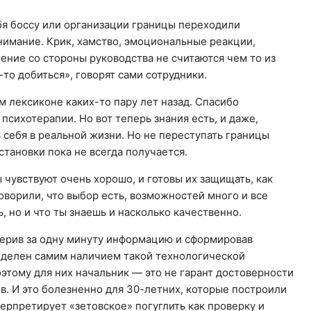
бя боссу или организации границы переходили
внимание. Крик, хамство, эмоциональные реакции,
ние со стороны руководства не считаются чем то из
-то добиться», говорят сами сотрудники.
 лексиконе каких-то пару лет назад. Спасибо
сихотерапии. Но вот теперь знания есть, и даже,
 себя в реальной жизни. Но не переступать границы
становки пока не всегда получается.
ы чувствуют очень хорошо, и готовы их защищать, как
говорили, что выбор есть, возможностей много и все
ь, но и что ты знаешь и насколько качественно.
оверив за одну минуту информацию и сформировав
еделен самим наличием такой технологической
этому для них начальник — это не гарант достоверности
в. И это болезненно для 30-летних, которые построили
терпретирует «зетовское» погуглить как проверку и