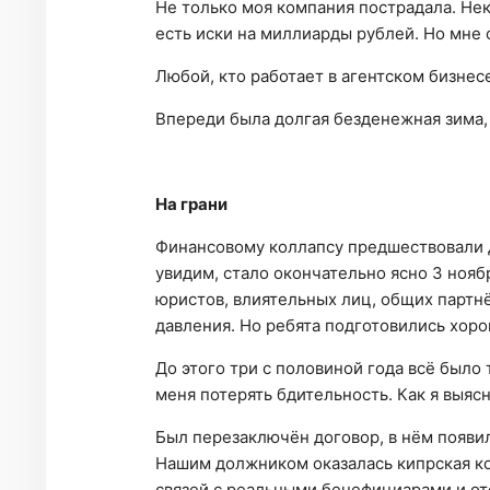
Не только моя компания пострадала. Не
есть иски на миллиарды рублей. Но мне о
Любой, кто работает в агентском бизнес
Впереди была долгая безденежная зима, 
На грани
Финансовому коллапсу предшествовали дв
увидим, стало окончательно ясно 3 нояб
юристов, влиятельных лиц, общих партн
давления. Но ребята подготовились хоро
До этого три с половиной года всё было 
меня потерять бдительность. Как я выясн
Был перезаключён договор, в нём появи
Нашим должником оказалась кипрская к
связей с реальными бенефициарами и о