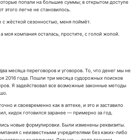
которые попали на большие суммы; в открытом доступе
т этого легче не становилось.
е с жёсткой сезонностью, меня поймёт.
а моя компания осталась, простите, с голой жопой.
а месяца переговоров и уговоров. То, что денег мы не
ря 2016 года. Пошли три месяца судорожных поисков
ёров. Я задействовал все возможные законные методы
шо.
точно и своевременно как в аптеке, и это и заставило
ил, кидок готовился заранее — примерно за год.
лись новые формулировки. Были изменены реквизиты.
омпания с неизвестными учредителями без каких-либо
течественным юрлицом. Дальше — дело техники.