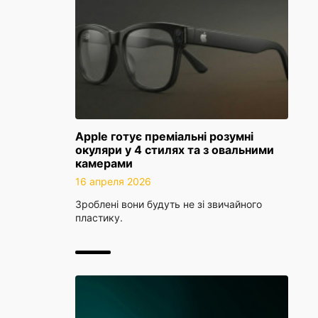
Apple готує преміальні розумні
окуляри у 4 стилях та з овальними
камерами
16 апреля 2026
Зроблені вони будуть не зі звичайного
пластику.