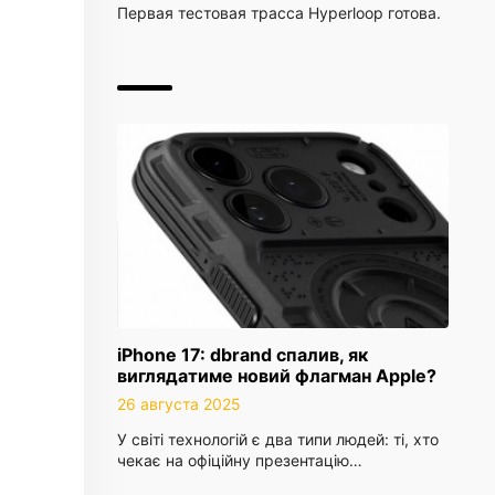
Первая тестовая трасса Hyperloop готова.
iPhone 17: dbrand спалив, як
виглядатиме новий флагман Apple?
26 августа 2025
У світі технологій є два типи людей: ті, хто
чекає на офіційну презентацію…