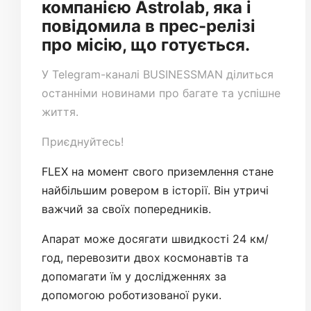
компанією Astrolab, яка і
повідомила в прес-релізі
про місію, що готується.
У
Telegram-каналі
BUSINESSMAN ділиться
останніми новинами про багате та успішне
життя.
Приєднуйтесь!
FLEX на момент свого приземлення стане
найбільшим ровером в історії. Він утричі
важчий за своїх попередників.
Апарат може досягати швидкості 24 км/
год, перевозити двох космонавтів та
допомагати їм у дослідженнях за
допомогою роботизованої руки.