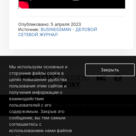
Опубликовано: 5 апреля 2023
Источник:
BUSINESSMAN - ДЕЛОВОЙ
СЕТЕВОЙ ЖУРНАЛ
Мы используем основные и
Закрыть
сторонние файлы cookie в
целях повышения удобства
пользования этим сайтом и
получения информации о
взаимодействии
пользователей с его
© 2019 BUSINESSMAN. ВСЕ ПРАВА ЗАЩИЩЕНЫ. РАЗРАБОТАНО В MC DESIGN.
содержимым. Закрыв это
сообщение, вы тем самым
соглашаетесь с
использованием нами файлов