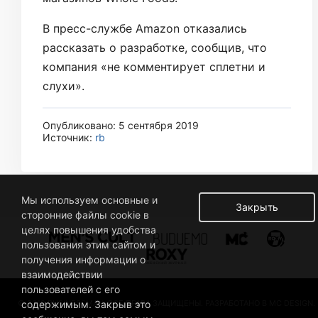
В пресс-службе Amazon отказались
рассказать о разработке, сообщив, что
компания «не комментирует сплетни и
слухи».
Опубликовано: 5 сентября 2019
Источник:
rb
Мы используем основные и
Закрыть
сторонние файлы cookie в
целях повышения удобства
пользования этим сайтом и
получения информации о
взаимодействии
пользователей с его
© 2019 BUSINESSMAN. ВСЕ ПРАВА ЗАЩИЩЕНЫ. РАЗРАБОТАНО В MC DESIGN.
содержимым. Закрыв это