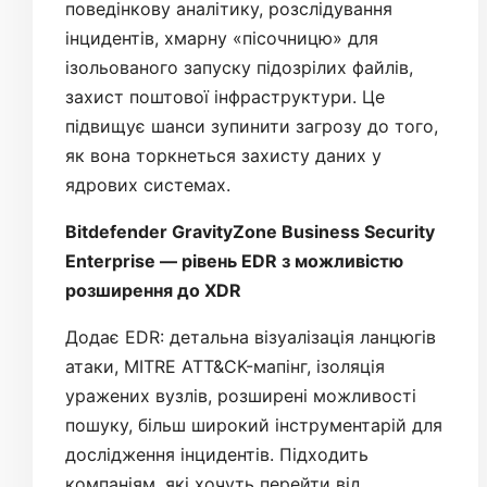
поведінкову аналітику, розслідування
інцидентів, хмарну «пісочницю» для
ізольованого запуску підозрілих файлів,
захист поштової інфраструктури. Це
підвищує шанси зупинити загрозу до того,
як вона торкнеться захисту даних у
ядрових системах.
Bitdefender GravityZone Business Security
Enterprise — рівень EDR з можливістю
розширення до XDR
Додає EDR: детальна візуалізація ланцюгів
атаки, MITRE ATT&CK-мапінг, ізоляція
уражених вузлів, розширені можливості
пошуку, більш широкий інструментарій для
дослідження інцидентів. Підходить
компаніям, які хочуть перейти від