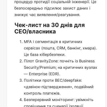
процедур протидії соціальній інженерії. Це
безпосередньо підсилює захист даних і
знижує час виявлення/реагування.
Чек-лист на 30 днів для
СЕО/власника
MFA і сегментація в критичних
сервісах (пошта, CRM, банкінг, хмара).
Це база кібербезпеки.
Пілот GravityZone: почніть із Business
Security/Premium; на критичних вузлах
— Enterprise (EDR).
Політики проти BEC/deepfake:
«дзвінок-підтвердження», подвійний
контроль платежів.
Безперервний моніторинг: увімкніть
сповіщення та сценарії ізоляції,