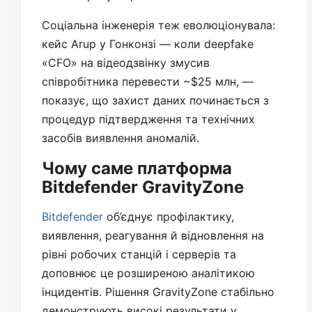
Соціальна інженерія теж еволюціонувала:
кейс Arup у Гонконзі — коли deepfake
«CFO» на відеодзвінку змусив
співробітника перевести ~$25 млн, —
показує, що захист даних починається з
процедур підтвердження та технічних
засобів виявлення аномалій.
Чому саме платформа
Bitdefender GravityZone
Bitdefender
об’єднує профілактику,
виявлення, реагування й відновлення на
рівні робочих станцій і серверів та
доповнює це розширеною аналітикою
інцидентів. Рішення GravityZone стабільно
демонструють високі результати у