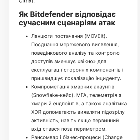
Citrix).
Як Bitdefender відповідає
сучасним сценаріям атак
Ланцюги постачання (MOVEit).
Поєднання мережевого виявлення,
поведінкового аналізу та контролю
доступів зменшує «вікно» для
експлуатації сторонніх компонентів і
пришвидшує локалізацію інциденту.
Компрометація хмарних акаунтів
(Snowflake-кейс). MFA, телеметрія з
хмари й ендпоінтів, а також аналітика
XDR допомагають виявляти підозрілу
активність, навіть якщо первинний
вхід стався поза периметром.
Рансомвар і бізнес-процеси (Change