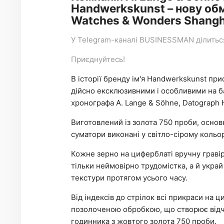
Handwerkskunst – нову об
Watches & Wonders Shangh
У
Telegram-каналі
BUSINESSMAN ділиться 
Приєднуйтесь!
В історії бренду ім'я Handwerkskunst пр
дійсно ексклюзивними і особливими на б
хронографа A. Lange & Sӧhne, Datograph
Виготовлений із золота 750 проби, основ
суматори виконані у світло-сірому кольор
Кожне зерно на циферблаті вручну граві
тільки неймовірно трудомістка, а й укра
текстури протягом усього часу.
Від індексів до стрілок всі прикраси на ц
позолоченою обробкою, що створює відчу
годинника з жовтого золота 750 проби.