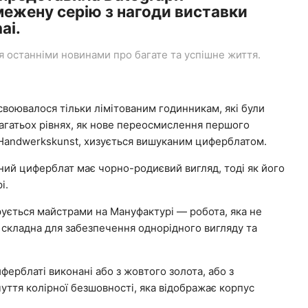
межену серію з нагоди виставки
ai.
останніми новинами про багате та успішне життя.
исвоювалося тільки лімітованим годинникам, які були
агатьох рівнях, як нове переосмислення першого
 Handwerkskunst, хизується вишуканим циферблатом.
ний циферблат має чорно-родиєвий вигляд, тоді як його
і.
рується майстрами на Мануфактурі — робота, яка не
й складна для забезпечення однорідного вигляду та
иферблаті виконані або з жовтого золота, або з
ття колірної безшовності, яка відображає корпус