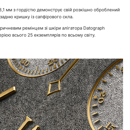
,1 мм з гордістю демонструє свій розкішно оброблений
 задню кришку із сапфірового скла.
ричневим ремінцем зі шкіри алігатора Datograph
єю всього 25 екземплярів по всьому світу.