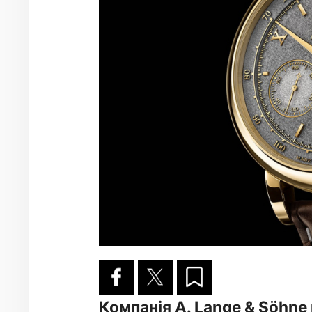
Компанія A. Lange & Sӧhne