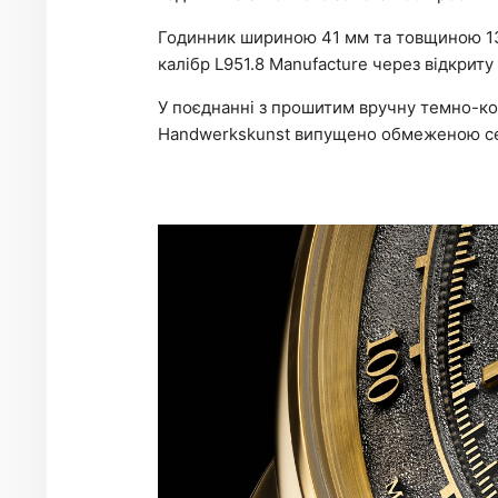
Годинник шириною 41 мм та товщиною 13
калібр L951.8 Manufacture через відкриту
У поєднанні з прошитим вручну темно-ко
Handwerkskunst випущено обмеженою сері