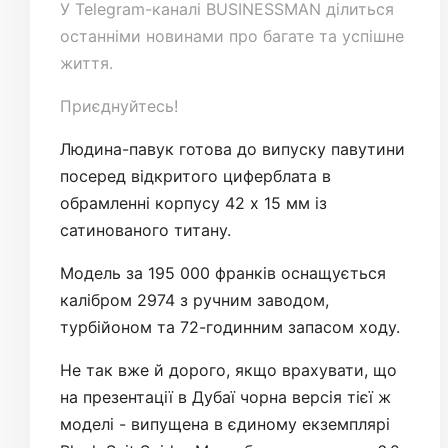
У
Telegram-каналі
BUSINESSMAN ділиться
останніми новинами про багате та успішне
життя.
Приєднуйтесь!
Людина-павук готова до випуску павутини
посеред відкритого циферблата в
обрамленні корпусу 42 х 15 мм із
сатинованого титану.
Модель за 195 000 франків оснащується
калібром 2974 з ручним заводом,
турбійоном та 72-годинним запасом ходу.
Не так вже й дорого, якщо врахувати, що
на презентації в Дубаї чорна версія тієї ж
моделі - випущена в єдиному екземплярі