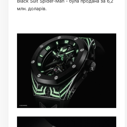
Black Suit Spider-Man - була продана за 6,2
млн. доларів.