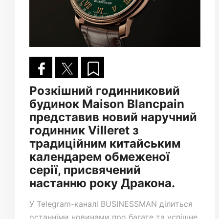
Розкішний годинниковий
будинок Maison Blancpain
представив новий наручний
годинник Villeret з
традиційним китайським
календарем обмеженої
серії, присвячений
настанню року Дракона.
У
Telegram-каналі
BUSINESSMAN ділиться
останніми новинами про багате та успішне