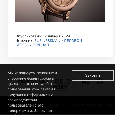
Опубликовано: 12 января 2024
Источник:
BUSINESSMAN - ДЕЛОВОЙ
СЕТЕВОЙ ЖУРНАЛ
Мы используем основные и
Закрыть
сторонние файлы cookie в
целях повышения удобства
пользования этим сайтом и
получения информации о
взаимодействии
© 2019 BUSINESSMAN. ВСЕ ПРАВА ЗАЩИЩЕНЫ. РАЗРАБОТАНО В MC DESIGN.
пользователей с его
содержимым. Закрыв это