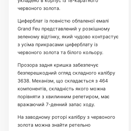
укладено в корпус із 18-каратного
червоного золота.
Циферблат із повністю обпаленої емалі
Grand Feu представлений у розкішному
зеленому відтінку, який чудово контрастує
з усіма прикрасами циферблату із
червоного золота та білого кольору.
Прозора задня кришка забезпечує
безперешкодний огляд складного калібру
3638. Механізм, що складається з 464
компонентів, складність якого можна
порівняти з хвилинним репетиром, має
вражаючий 7-денний запас ходу.
На заводному роторі калібру з червоного
золота можна знайти ретельно