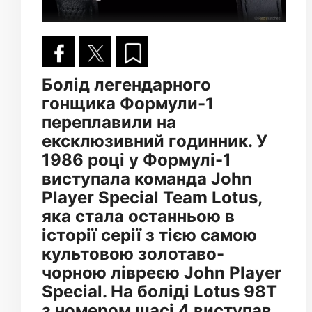
Болід легендарного
гонщика Формули-1
переплавили на
ексклюзивний годинник. У
1986 році у Формулі-1
виступала команда John
Player Special Team Lotus,
яка стала останньою в
історії серії з тією самою
культовою золотаво-
чорною лівреєю John Player
Special. На боліді Lotus 98T
з номером шасі 4 виступав