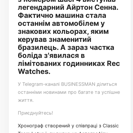
легендарний Айртон Сенна.
Фактично машина стала
останнім автомобілем у
знакових кольорах, яким
керував знаменитий
бразилець. А зараз частка
боліда з'явилася в
лімітованих годинниках Rec
Watches.
У
Telegram-каналі
BUSINESSMAN ділиться
останніми новинами про багате та успішне
життя.
Приєднуйтесь!
Хронограф створений у співпраці з Classic