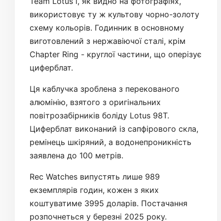
Team Lotus і, як видно на фотографіях,
використовує ту ж культову чорно-золоту
схему кольорів. Годинник в основному
виготовлений з нержавіючої сталі, крім
Chapter Ring - круглої частини, що оперізує
циферблат.
Ця каблучка зроблена з перекованого
алюмінію, взятого з оригінальних
повітрозабірників боліду Lotus 98T.
Циферблат виконаний із сапфірового скла,
ремінець шкіряний, а водонепроникність
заявлена до 100 метрів.
Rec Watches випустять лише 989
екземплярів годин, кожен з яких
коштуватиме 3995 доларів. Постачання
розпочнеться у березні 2025 року.