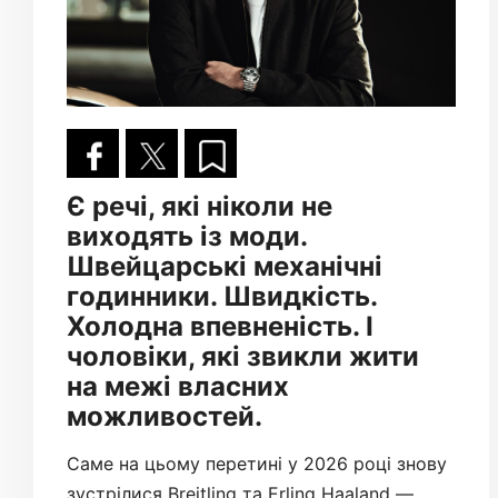
Є речі, які ніколи не
виходять із моди.
Швейцарські механічні
годинники. Швидкість.
Холодна впевненість. І
чоловіки, які звикли жити
на межі власних
можливостей.
Саме на цьому перетині у 2026 році знову
зустрілися Breitling та Erling Haaland —