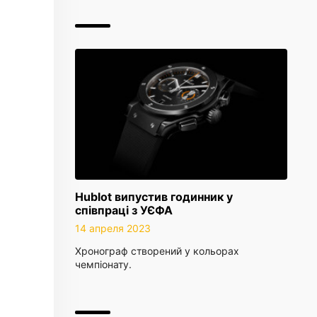
Hublot випустив годинник у
співпраці з УЄФА
14 апреля 2023
Хронограф створений у кольорах
чемпіонату.