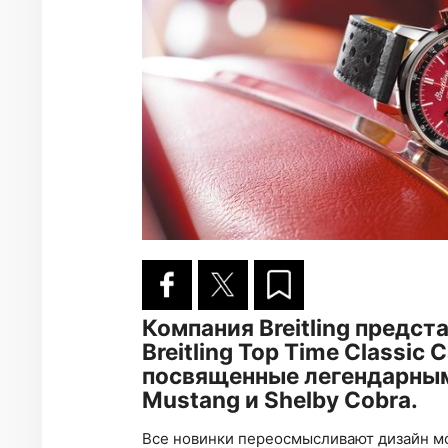
Компания Breitling предс
Breitling Top Time Classi
посвященные легендарным а
Mustang и Shelby Cobra.
Все новинки переосмысливают дизайн мод