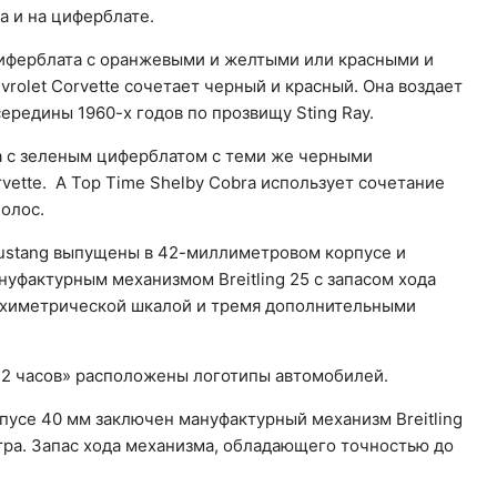
а и на циферблате.
иферблата с оранжевыми и желтыми или красными и
rolet Corvette сочетает черный и красный. Она воздает
ередины 1960-х годов по прозвищу Sting Ray.
а с зеленым циферблатом с теми же черными
rvette. А Top Time Shelby Cobra использует сочетание
полос.
 Mustang выпущены в 42-миллиметровом корпусе и
фактурным механизмом Breitling 25 с запасом хода
тахиметрической шкалой и тремя дополнительными
12 часов» расположены логотипы автомобилей.
рпусе 40 мм заключен мануфактурный механизм Breitling
ра. Запас хода механизма, обладающего точностью до