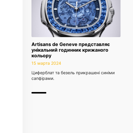
Artisans de Geneve представляє
унікальний годинник крижаного
кольору
15 марта 2024
Циферблат та безель прикрашені синіми
сапфірами.