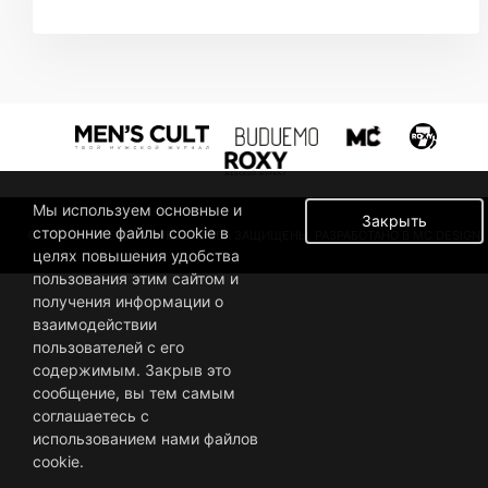
Мы используем основные и
Закрыть
сторонние файлы cookie в
© 2019 BUSINESSMAN. ВСЕ ПРАВА ЗАЩИЩЕНЫ. РАЗРАБОТАНО В MC DESIGN.
целях повышения удобства
пользования этим сайтом и
получения информации о
взаимодействии
пользователей с его
содержимым. Закрыв это
сообщение, вы тем самым
соглашаетесь с
использованием нами файлов
cookie.