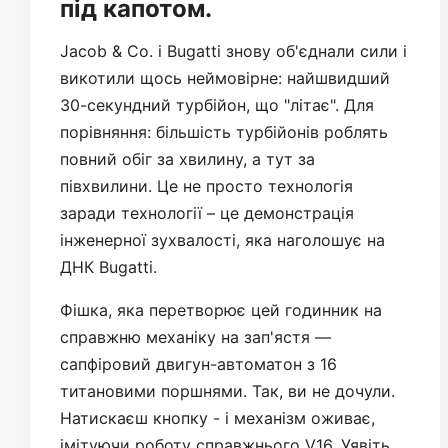
під капотом.
Jacob & Co. і Bugatti знову об'єднали сили і
викотили щось неймовірне: найшвидший
30-секундний турбійон, що "літає". Для
порівняння: більшість турбійонів роблять
повний обіг за хвилину, а тут за
півхвилини. Це не просто технологія
заради технології – це демонстрація
інженерної зухвалості, яка наголошує на
ДНК Bugatti.
Фішка, яка перетворює цей годинник на
справжню механіку на зап'ястя —
сапфіровий двигун-автоматон з 16
титановими поршнями. Так, ви не дочули.
Натискаєш кнопку - і механізм оживає,
імітуючи роботу справжнього V16. Уявіть