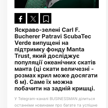
Яскраво-зелені Carl F.
Bucherer Patravi ScubaTec
Verde випущені на
підтримку фонду Manta
Trust, який досліджує
популяції океанічних скатів
манта (ці скати величезні -
розмах крил може досягати
6 м). Саме їх можна
побачити на задній кришці.
У
Telegram-каналі
BUSINESSMAN ділиться
останніми новинами про багате та успішне