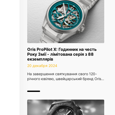
Oris ProPilot X: Годинник на честь
Року Змії - лімітована серія з 88
екземплярів
20 декабря 2024
На завершення святкування свого 120-
річного ювілею, швейцарський бренд Oris…