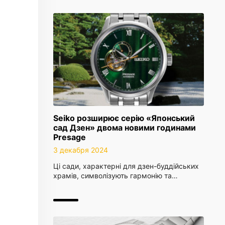
Seiko розширює серію «Японський
сад Дзен» двома новими годинами
Presage
3 декабря 2024
Ці сади, характерні для дзен-буддійських
храмів, символізують гармонію та…