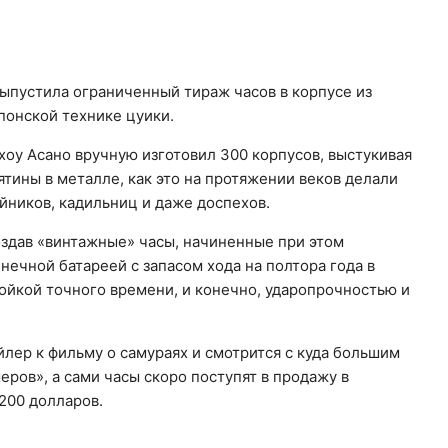
выпустила ограниченный тираж часов в корпусе из
понской технике цуики.
хоу Асано вручную изготовил 300 корпусов, выстукивая
ины в металле, как это на протяжении веков делали
йников, кадильниц и даже доспехов.
оздав «винтажные» часы, начиненные при этом
ечной батареей с запасом хода на полтора года в
ойкой точного времени, и конечно, ударопрочностью и
лер к фильму о самураях и смотрится с куда большим
ров», а сами часы скоро поступят в продажу в
200 долларов.