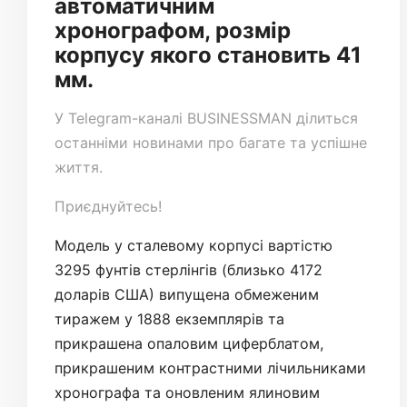
автоматичним
хронографом, розмір
корпусу якого становить 41
мм.
У
Telegram-каналі
BUSINESSMAN ділиться
останніми новинами про багате та успішне
життя.
Приєднуйтесь!
Модель у сталевому корпусі вартістю
3295 фунтів стерлінгів (близько 4172
доларів США) випущена обмеженим
тиражем у 1888 екземплярів та
прикрашена опаловим циферблатом,
прикрашеним контрастними лічильниками
хронографа та оновленим ялиновим