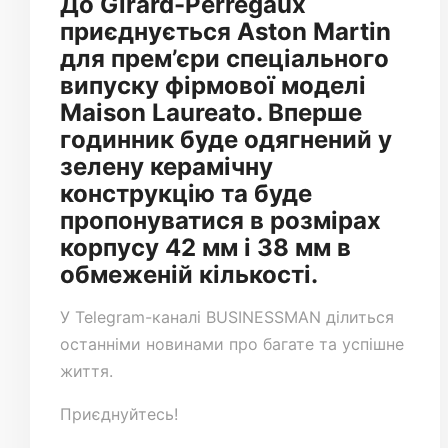
До Girard-Perregaux
приєднується Aston Martin
для прем’єри спеціального
випуску фірмової моделі
Maison Laureato. Вперше
годинник буде одягнений у
зелену керамічну
конструкцію та буде
пропонуватися в розмірах
корпусу 42 мм і 38 мм в
обмеженій кількості.
У
Telegram-каналі
BUSINESSMAN ділиться
останніми новинами про багате та успішне
життя.
Приєднуйтесь!