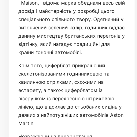
І Maison, і відома марка об’єднали весь свій
досвід і майстерність у розробці цього
спеціального спільного твору. Одягнений у
витончений зелений колір, годинник віддає
данину мистецтву британських перегонів у
відтінку, який нагадує традиційні для
країни гоночні автомобілі.
Крім того, циферблат прикрашений
скелетонізованими годинниковою та
хвилинною стрілками, схожими на
естафету, а також циферблатом із
візерунком із перехресною штриховою
лінією, що відсилає до стьобаних сидінь у
деяких з найпотужніших автомобілів Aston
Martin.
Незважаючи на використання