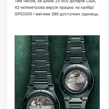
Тим часом, за ціною 25 800 доларів США,
42-міліметрова версія працює на калібрі
GP03300 і матиме 388 доступних одиниць.