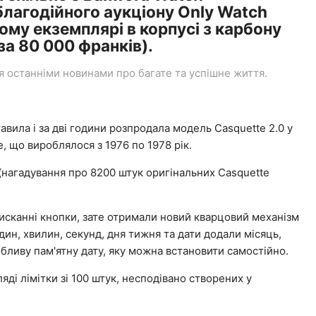
лагодійного аукціону Only Watch
ому екземплярі в корпусі з карбону
 за 80 000 франків).
останніми новинами про багате та успішне життя.
вила і за дві години розпродала модель Casquette 2.0 у
e, що вироблялося з 1976 по 1978 рік.
 (нагадування про 8200 штук оригінальних Casquette
тисканні кнопки, зате отримали новий кварцовий механізм
дин, хвилин, секунд, дня тижня та дати додали місяць,
обливу пам'ятну дату, яку можна встановити самостійно.
яді лімітки зі 100 штук, несподівано створених у