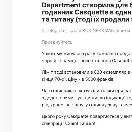
Department створила для б
годинник Casquette в єдин
та титану (тоді їх продали
У
Telegram-каналі
BUSINESSMAN ділиться 
Приєднуйтесь!
У лютому минулого року компанія предста
чорній кераміці - нове втілення Casquett
Ліміт тоді встановили в 820 екземплярів
кінця 70-х), ціну - в 5000 франків.
Час годинника показували тільки при на
з додатковими функціями: до індикації го
рік, хронограф, другу годинну зону та ос
Цього року Casquette повертається у вигл
співпраці із Saint Laurent.