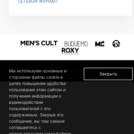
СЕТЕВОЙ ЖУРНАЛ
Мы используем основные и
© 2019 BUSINESSMAN. ВСЕ ПРАВА ЗАЩИЩЕНЫ. РАЗРАБОТАНО В MC DESIGN.
Закрыть
сторонние файлы cookie в
целях повышения удобства
пользования этим сайтом и
получения информации о
взаимодействии
пользователей с его
содержимым. Закрыв это
сообщение, вы тем самым
соглашаетесь с
использованием нами файлов