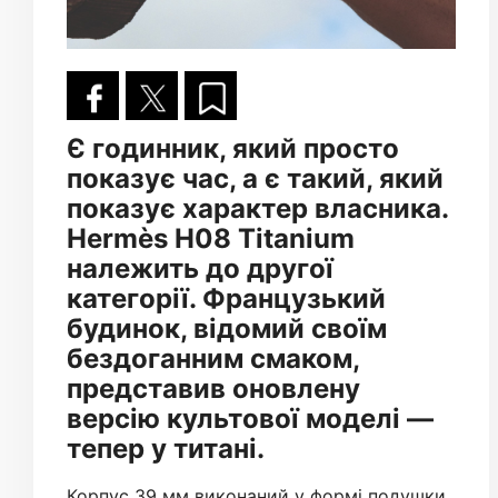
Є годинник, який просто
показує час, а є такий, який
показує характер власника.
Hermès H08 Titanium
належить до другої
категорії. Французький
будинок, відомий своїм
бездоганним смаком,
представив оновлену
версію культової моделі —
тепер у титані.
Корпус 39 мм виконаний у формі подушки