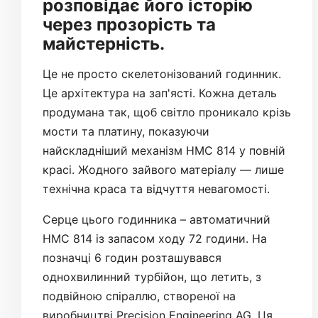
розповідає його історію
через прозорість та
майстерність.
Це не просто скелетонізований годинник.
Це архітектура на зап'ясті. Кожна деталь
продумана так, щоб світло проникало крізь
мости та платину, показуючи
найскладніший механізм HMC 814 у повній
красі. Жодного зайвого матеріалу — лише
технічна краса та відчуття невагомості.
Серце цього годинника – автоматичний
HMC 814 із запасом ходу 72 години. На
позначці 6 годин розташувався
однохвилинний турбійон, що летить, з
подвійною спіраллю, створеної на
виробництві Precision Engineering AG. Ця