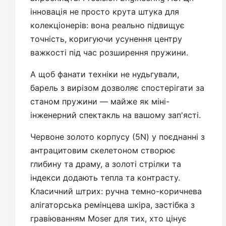
інновація не просто крута штука для
колекціонерів: вона реально підвищує
точність, коригуючи усунення центру
важкості під час розширення пружини.
А щоб фанати техніки не нудьгували,
барель з вирізом дозволяє спостерігати за
станом пружини — майже як міні-
інженерний спектакль на вашому зап'ясті.
Червоне золото корпусу (5N) у поєднанні з
антрацитовим скелетоном створює
глибину та драму, а золоті стрілки та
індекси додають тепла та контрасту.
Класичний штрих: ручна темно-коричнева
алігаторська ремінцева шкіра, застібка з
гравіюванням Moser для тих, хто цінує