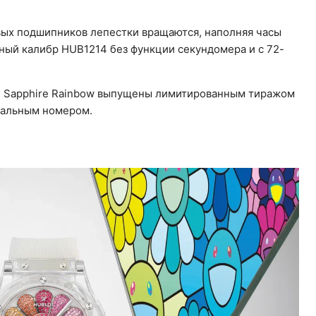
вых подшипников лепестки вращаются, наполняя часы
ный калибр HUB1214 без функции секундомера и с 72-
ami Sapphire Rainbow выпущены лимитированным тиражом
уальным номером.