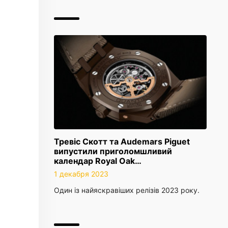
Тревіс Скотт та Audemars Piguet
випустили приголомшливий
календар Royal Oak…
1 декабря 2023
Один із найяскравіших релізів 2023 року.