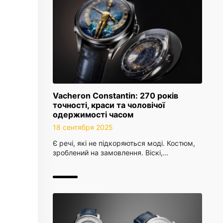
Vacheron Constantin: 270 років
точності, краси та чоловічої
одержимості часом
18 сентября 2025
Є речі, які не підкоряються моді. Костюм,
зроблений на замовлення. Віскі,…