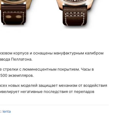
онзовом корпусе и оснащены мануфактурным калибром
авода Пеллатона.
е стрелки с люминесцентным покрытием. Часы в
500 экземпляров.
 всех новых моделей защищает механизм от воздействия
нивелирует негативные последствия от перепадов
к:
lenta