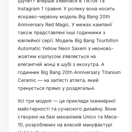
Шупетт вперше з’явилася в TikTok та
Instagram 1 травня. У ролику вона носить
яскраво-червону модель Big Bang 20th
Anniversary Red Magic. У межах кампанії
також представлені інші годинники з
ювілейної серії. Модель Big Bang Tourbillon
Automatic Yellow Neon Saxem з неоново-
жовтим корпусом з’являється на
елегантній жінці в шубі з екохутра. А
годинник Big Bang 20th Anniversary Titanium
Ceramic — на зап’ясті атлета, який
тренується прямо у роздягальні.
Усі три моделі — це приклади інженерної
майстерності та сучасного дизайну. Вони
створені на базі механізмів Unico та Meca-
10, розроблених на власній мануфактурі