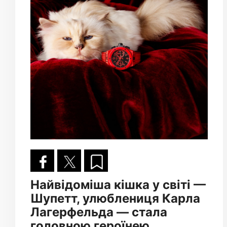
Найвідоміша кішка у світі —
Шупетт, улюблениця Карла
Лагерфельда — стала
головною героїнею