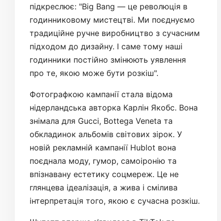
підкреслює: "Big Bang — це революція в
годинниковому мистецтві. Ми поєднуємо
традиційне ручне виробництво з сучасним
підходом до дизайну. І саме тому наші
годинники постійно змінюють уявлення
про те, якою може бути розкіш".
Фотографкою кампанії стала відома
нідерландська авторка Карлін Якобс. Вона
знімала для Gucci, Bottega Veneta та
обкладинок альбомів світових зірок. У
новій рекламній кампанії Hublot вона
поєднала моду, гумор, самоіронію та
впізнавану естетику соцмереж. Це не
глянцева ідеалізація, а жива і смілива
інтерпретація того, якою є сучасна розкіш.