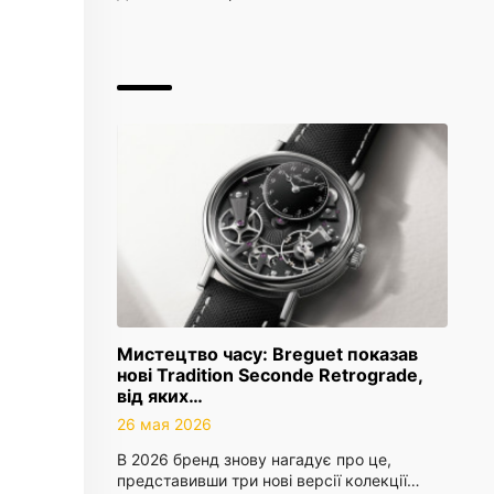
Мистецтво часу: Breguet показав
нові Tradition Seconde Retrograde,
від яких…
26 мая 2026
В 2026 бренд знову нагадує про це,
представивши три нові версії колекції…