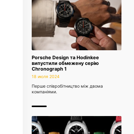
Porsche Design та Hodinkee
випустили обмежену серію
Chronograph 1
18 июля 2024
Перше співробітництво між двома
компаніями.