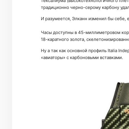
тексалиума (высокотехнологичного плет
традиционно черно-серому карбону удал
И разумеется, Элканн изменил бы себе,
Часы доступны в 45-миллиметровом корп
18-каратного золота, скелетонизированн
Ну а так как основной профиль Italia Ind
«авиаторы» с карбоновыми вставками.