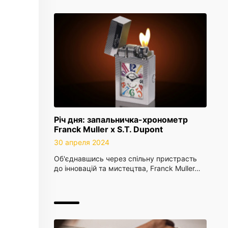
Річ дня: запальничка-хронометр
Franck Muller х S.T. Dupont
30 апреля 2024
Об'єднавшись через спільну пристрасть
до інновацій та мистецтва, Franck Muller…