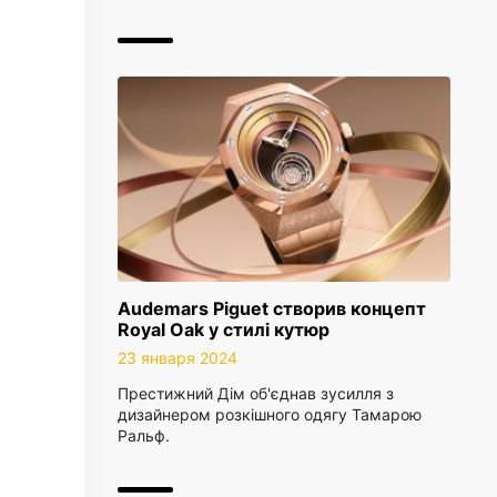
Audemars Piguet створив концепт
Royal Oak у стилі кутюр
23 января 2024
Престижний Дім об'єднав зусилля з
дизайнером розкішного одягу Тамарою
Ральф.