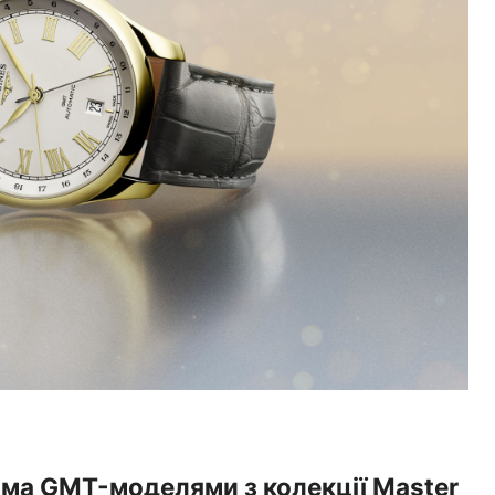
вома GMT-моделями з колекції Master