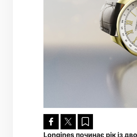
Longines починає рік із д