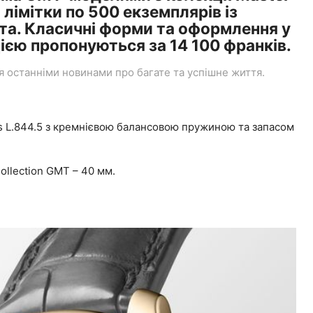
 лімітки по 500 екземплярів із
та. Класичні форми та оформлення у
ією пропонуються за 14 100 франків.
останніми новинами про багате та успішне життя.
s L.844.5 з кремнієвою балансовою пружиною та запасом
ollection GMT – 40 мм.