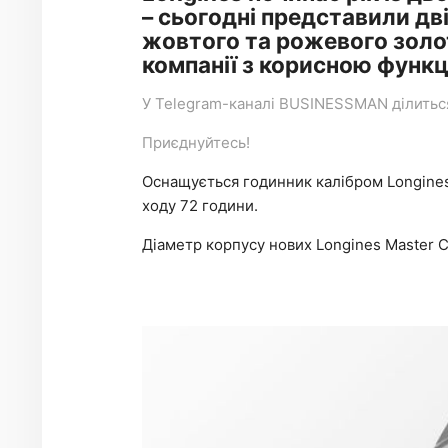
– сьогодні представили дві
жовтого та рожевого золо
компанії з корисною функц
У
Telegram-каналі
BUSINESSMAN ділиться 
Приєднуйтесь!
Оснащується годинник калібром Longine
ходу 72 години.
Діаметр корпусу нових Longines Master C