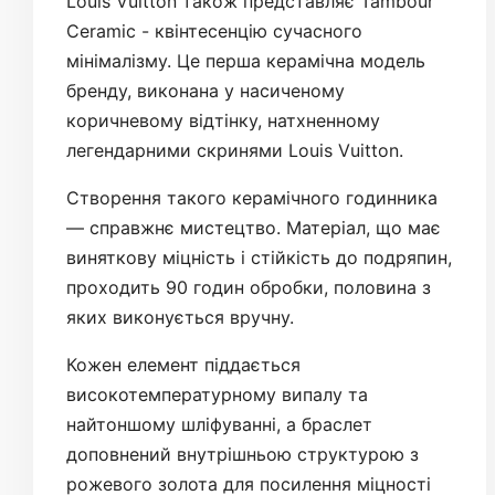
Louis Vuitton також представляє Tambour
Ceramic - квінтесенцію сучасного
мінімалізму. Це перша керамічна модель
бренду, виконана у насиченому
коричневому відтінку, натхненному
легендарними скринями Louis Vuitton.
Створення такого керамічного годинника
— справжнє мистецтво. Матеріал, що має
виняткову міцність і стійкість до подряпин,
проходить 90 годин обробки, половина з
яких виконується вручну.
Кожен елемент піддається
високотемпературному випалу та
найтоншому шліфуванні, а браслет
доповнений внутрішньою структурою з
рожевого золота для посилення міцності