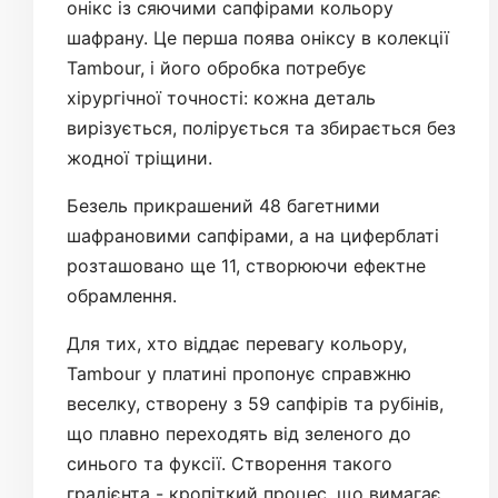
онікс із сяючими сапфірами кольору
шафрану. Це перша поява оніксу в колекції
Tambour, і його обробка потребує
хірургічної точності: кожна деталь
вирізується, полірується та збирається без
жодної тріщини.
Безель прикрашений 48 багетними
шафрановими сапфірами, а на циферблаті
розташовано ще 11, створюючи ефектне
обрамлення.
Для тих, хто віддає перевагу кольору,
Tambour у платині пропонує справжню
веселку, створену з 59 сапфірів та рубінів,
що плавно переходять від зеленого до
синього та фуксії. Створення такого
градієнта - кропіткий процес, що вимагає