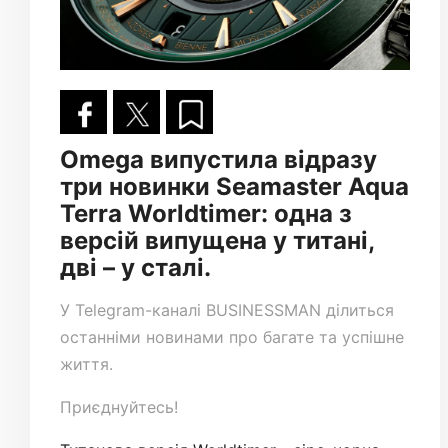
Omega випустила відразу
три новинки Seamaster Aqua
Terra Worldtimer: одна з
версій випущена у титані,
дві – у сталі.
У
Telegram-каналі
BUSINESSMAN ділиться
останніми новинами про багате та успішне
життя.
Приєднуйтесь!