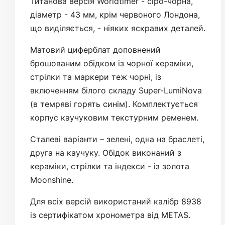
Титанова версія Worldtimer - сіро-чорна,
діаметр - 43 мм, крім червоного Лондона,
що виділяється, - ніяких яскравих деталей.
Матовий циферблат доповнений
брошованим обідком із чорної кераміки,
стрілки та маркери теж чорні, із
включенням білого складу Super-LumiNova
(в темряві горять синім). Комплектується
корпус каучуковим текстурним ременем.
Сталеві варіанти – зелені, одна на браслеті,
друга на каучуку. Обідок виконаний з
кераміки, стрілки та індекси - із золота
Moonshine.
Для всіх версій використаний калібр 8938
із сертифікатом хронометра від METAS.