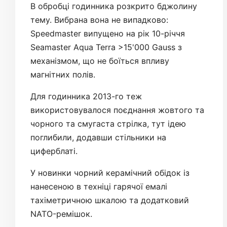
В обробці годинника розкрито бджолину
тему. Вибрана вона не випадково:
Speedmaster випущено на рік 10-річчя
Seamaster Aqua Terra >15'000 Gauss з
механізмом, що не боїться впливу
магнітних полів.
Для годинника 2013-го теж
використовувалося поєднання жовтого та
чорного та смугаста стрілка, тут ідею
поглибили, додавши стільники на
циферблаті.
У новинки чорний керамічний обідок із
нанесеною в техніці гарячої емалі
тахіметричною шкалою та додатковий
NATO-ремішок.