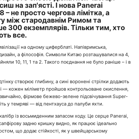
сиш на зап'ясті. І нова Panerai
 – не просто чергова лімітка, а
гу між стародавнім Римом та
 300 екземплярів. Тільки тим, хто
ють все.
ілізації на одному циферблаті. Напівримська,
дизайн, а філософія. Символи Китаю розташувалися на 4,
айняли 10, 11, 1 та 2. Такого поєднання не було раніше – і в
дтінку створює глибину, а сині воронені стрілки додають
ні — кожен міліметр пройшов контрольоване окислення,
 звичайно, фірмове бежево-зелене підсвічування Super-
ть у темряві — від пентхауса до палуби яхти.
калібр із восьмиденним запасом ходу. Це серце Panerai,
з сапфірову задню кришку видно, як працює ідеально
стом, що додає стійкості, як у швейцарському