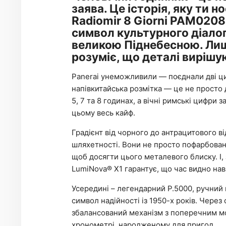
заява. Це історія, яку ти но
Radiomir 8 Giorni PAM02088
символ культурного діало
великою Піднебесною. Лише
розуміє, що деталі вирішу
Panerai унеможливили — поєднали дві цив
напівкитайська розмітка — це не просто 
5, 7 та 8 годинах, а вічні римські цифри з
цьому весь кайф.
Градієнт від чорного до антрацитового ві
шляхетності. Вони не просто пофарбова
щоб досягти цього металевого блиску. І,
LumiNova® X1 гарантує, що час видно наві
Усередині – легендарний P.5000, ручний 
символ надійності із 1950-х років. Чере
збалансований механізм з поперечним мо
хронометрі, народженому для пригод.