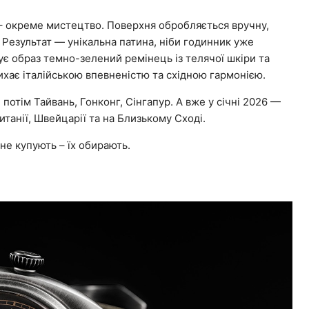
M – окреме мистецтво. Поверхня обробляється вручну,
Результат — унікальна патина, ніби годинник уже
ує образ темно-зелений ремінець із телячої шкіри та
ихає італійською впевненістю та східною гармонією.
потім Тайвань, Гонконг, Сінгапур. А вже у січні 2026 —
танії, Швейцарії та на Близькому Сході.
 не купують – їх обирають.