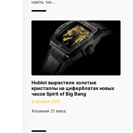
навіть тих…
Hublot вырастили золотые
кристаллы на циферблатах новых
часов Spirit of Big Bang
9 ноября 2021
Алхимия 21 века.