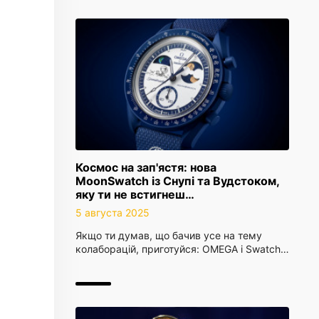
Космос на зап'ястя: нова
MoonSwatch із Снупі та Вудстоком,
яку ти не встигнеш…
5 августа 2025
Якщо ти думав, що бачив усе на тему
колаборацій, приготуйся: OMEGA і Swatch…