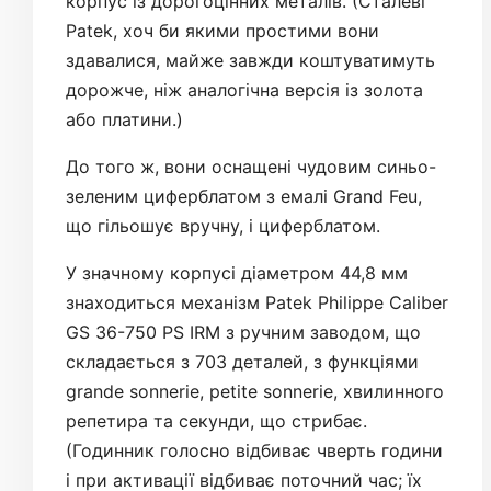
корпус із дорогоцінних металів. (Сталеві
Patek, хоч би якими простими вони
здавалися, майже завжди коштуватимуть
дорожче, ніж аналогічна версія із золота
або платини.)
До того ж, вони оснащені чудовим синьо-
зеленим циферблатом з емалі Grand Feu,
що гільошує вручну, і циферблатом.
У значному корпусі діаметром 44,8 мм
знаходиться механізм Patek Philippe Caliber
GS 36-750 PS IRM з ручним заводом, що
складається з 703 деталей, з функціями
grande sonnerie, petite sonnerie, хвилинного
репетира та секунди, що стрибає.
(Годинник голосно відбиває чверть години
і при активації відбиває поточний час; їх