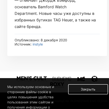
— отмечает Джордж Бэмфорд,
основатель Bamford Watch
Department. Новые часы уже доступны в
избранных бутиках TAG Heuer, а также на
сайте бренда.
Опубликовано: 8 декабря 2020
Источник:
instyle
Мы используем основные и
Закрыть
сторонние файлы cookie в
целях повышения удобства
© 2019 BUSINESSMAN. ВСЕ ПРАВА ЗАЩИЩЕНЫ. РАЗРАБОТАНО В MC DESIGN.
пользования этим сайтом и
получения информации о