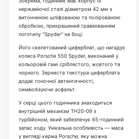
Зокрема, годинник має корпус із
нержавіючої сталі діаметром 42 мм з
витонченою шліфованою та полірованою
обробкою, прикрашений гравіюванням
логотипу "Spyder" на боці.
Його скелетований циферблат, що нагадує
колеса Porsche 550 Spyder, виконаний у
кольоровій гамі сріблястого, жовтого та
чорного. Зерниста текстура циферблата
додає гоночної автентичності,
символізуючи асфальт.
У серці цього годинника знаходиться
внутрішній механізм TH20-09 з
турбійоном, який забезпечує 65-годинний
запас ходу. Унікальна особливість — маса
у вигляді керма Porsche, яку можна